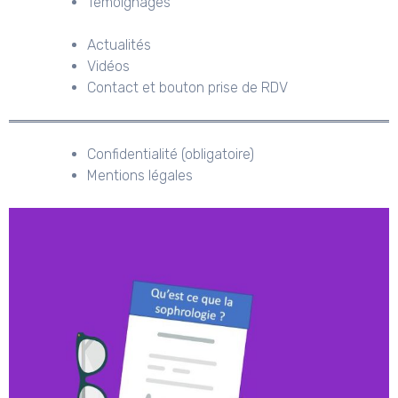
Témoignages
Actualités
Vidéos
Contact et bouton prise de RDV
Confidentialité (obligatoire)
Mentions légales