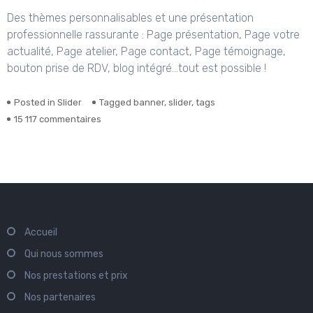
Des thèmes personnalisables et une présentation
professionnelle rassurante : Page présentation, Page votre
actualité, Page atelier, Page contact, Page témoignage,
bouton prise de RDV, blog intégré…tout est possible !
Posted in
Slider
Tagged
banner
,
slider
,
tags
sur
15 117 commentaires
Un
site
premium
à
prix
réduit
Accueil
Qui nous sommes
Nos prestations et prix
Nos partenaires