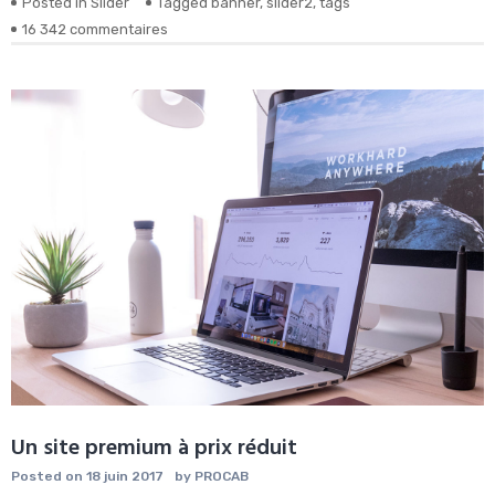
Posted in
Slider
Tagged
banner
,
slider2
,
tags
sur
16 342 commentaires
Nous
créons
votre
site
et
développons
votre
visibilité
Un site premium à prix réduit
Posted on
18 juin 2017
by
PROCAB