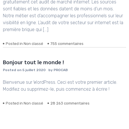
gratuitement cet audit de marché internet. Les sources
vous
sont fiables et les données datent de moins d’un mois.
bien
adapté
Notre métier est d’accompagner les professionnels sur leur
votre
visibilité en ligne. L’audit de votre secteur sur internet est la
site
première brique qui […]
à
la
dernière
sur
Posted in
Non classé
755 commentaires
mise
Analyse
à
Psychologue
jour
paris
Bonjour tout le monde !
de
Google
Posted on
5 juillet 2020
by
PROCAB
(Mai
2020)
Bienvenue sur WordPress. Ceci est votre premier article.
?
Modifiez ou supprimez-le, puis commencez à écrire !
sur
Posted in
Non classé
28 263 commentaires
Bonjour
tout
le
monde !