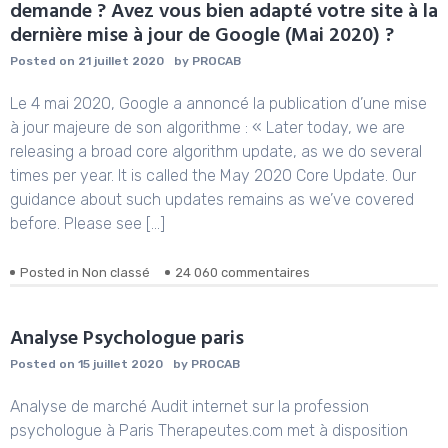
demande ? Avez vous bien adapté votre site à la
dernière mise à jour de Google (Mai 2020) ?
Posted on
21 juillet 2020
by
PROCAB
Le 4 mai 2020, Google a annoncé la publication d’une mise
à jour majeure de son algorithme : « Later today, we are
releasing a broad core algorithm update, as we do several
times per year. It is called the May 2020 Core Update. Our
guidance about such updates remains as we’ve covered
before. Please see […]
sur
Posted in
Non classé
24 060 commentaires
Votre
site
n’apporte
Analyse Psychologue paris
presque
Posted on
15 juillet 2020
by
PROCAB
plus
aucune
Analyse de marché Audit internet sur la profession
demande
?
psychologue à Paris Therapeutes.com met à disposition
Avez